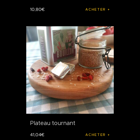
10
,
80
€
ACHETER
Plateau tournant
41
,
04
€
ACHETER