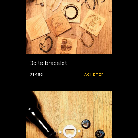
Boite bracelet
21
,
49
€
ACHETER