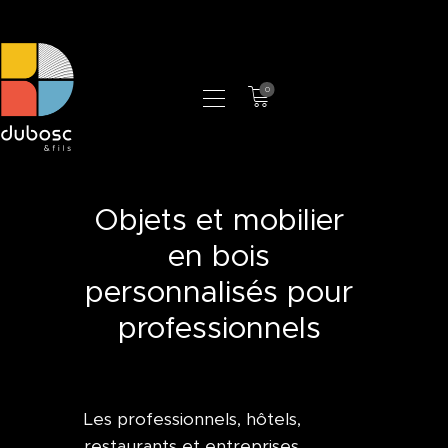
0
LA MANUFACTURE
BOUTIQUE
PROFESSIONNELS
Objets et mobilier
CONTACT
en bois
personnalisés pour
professionnels
Les professionnels, hôtels,
restaurants et entreprises