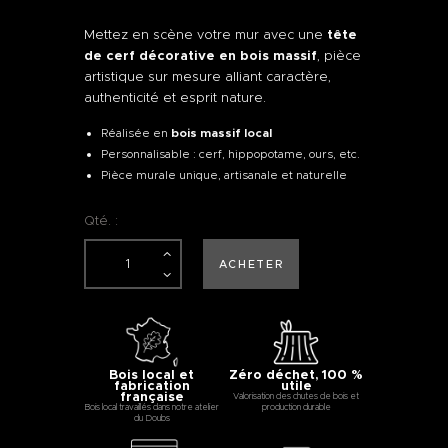
Mettez en scène votre mur avec une
tête
de cerf décorative en bois massif
, pièce
artistique sur mesure alliant caractère,
authenticité et esprit nature.
Réalisée en
bois massif local
Personnalisable : cerf, hippopotame, ours, etc.
Pièce murale unique, artisanale et naturelle
Qté. :
ACHETER
Bois local et
Zéro déchet, 100 %
fabrication
utile
française
Valorisation des chutes de bois et
Bois local travaillés dans notre atelier
production durable
du Doubs