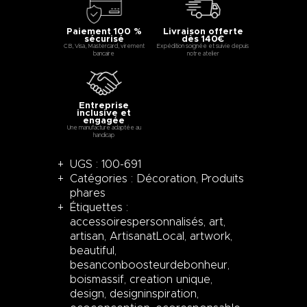
Paiement 100 %
Livraison offerte
sécurisé
dès 140€
CB, Visa, Mastercard, virement
Expédition soignée et suivie depuis
bancaire
notre atelier
Entreprise
inclusive et
engagée
Une manufacture adaptée au
handicap
UGS :
100-691
Catégories :
Décoration
,
Produits
phares
Étiquettes :
accessoirespersonnalisés
,
art
,
artisan
,
ArtisanatLocal
,
artwork
,
beautiful
,
besanconboosteurdebonheur
,
boismassif
,
creation unique
,
design
,
designinspiration
,