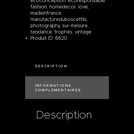
ecoconception
,
ecoresponsable
,
fashion
,
homedecor
,
love
,
madeinfrance
,
manufactureduboscetfils
,
photography
,
sur-mesure
,
tendance
,
trophés
,
vintage
Produit ID :
6620
DESCRIPTION
INFORMATIONS
COMPLÉMENTAIRES
Description