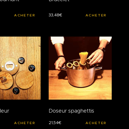
33
,
48
€
ACHETER
ACHETER
leur
Doseur spaghettis
21
,
54
€
ACHETER
ACHETER