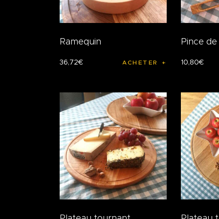
Ramequin
Pince de 
36
,
72
€
10
,
80
€
ACHETER
Plateau tournant
Plateau 