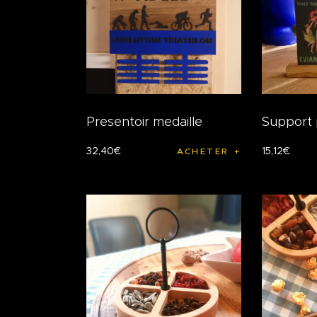
Presentoir medaille
Support
32
,
40
€
15
,
12
€
ACHETER