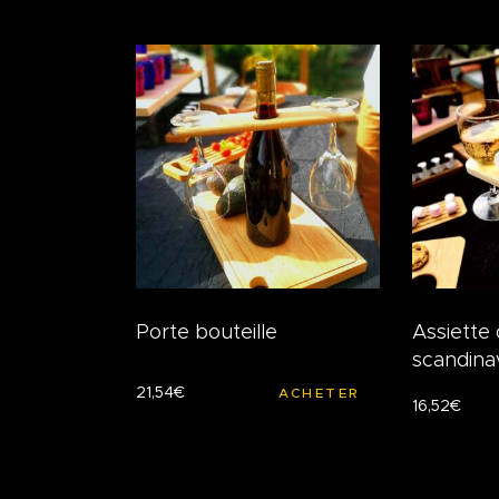
Porte bouteille
Assiette 
scandina
21
,
54
€
ACHETER
16
,
52
€