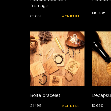
fromage
140
,
40
€
65
,
66
€
ACHETER
Boite bracelet
Decapsu
21
,
49
€
10
,
69
€
ACHETER