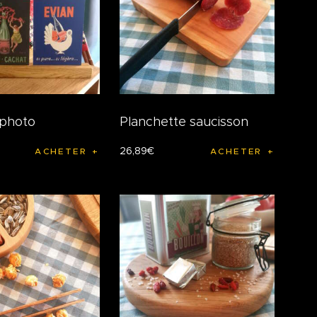
 photo
Planchette saucisson
26
,
89
€
ACHETER
ACHETER