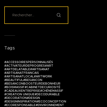
Tags
ACCESSOIRESPERSONNALISÉS
ACTIVATEURDEPROGRES
ART
ARTDELATABLE
ARTISANAT
ARTISANATFRANCAIS
ARTISANATLOCAL
ARTWORK
BEAUTIFUL
BESANCON
BESANCONBOOSTEURDEBONHEUR
BOISMASSIF
CABINETDECURIOSITÉ
CADEAUXENTREPRISE
CHÊNEMASSIF
CREATION UNIQUE
DECODURABLE
DECORATION
DESIGN
DESIGNINSPIRATION
ECOCONCEPTION
ECORESPONSABLE
ENVIRONNEMENT