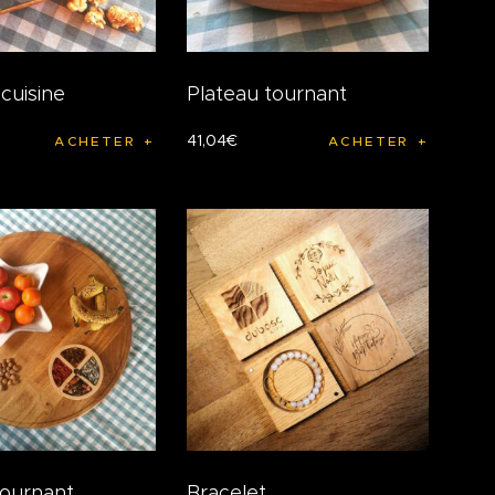
cuisine
Plateau tournant
41
,
04
€
ACHETER
ACHETER
tournant
Bracelet