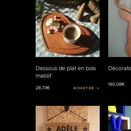
Dessous de plat en bois
Décorati
massif
190
,
08
€
28
,
73
€
ACHETER