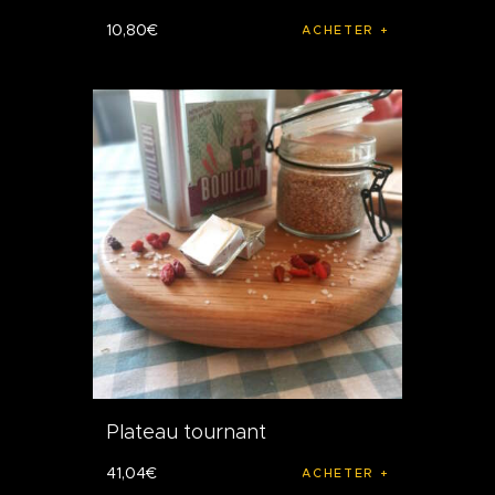
10
,
80
€
ACHETER
Plateau tournant
41
,
04
€
ACHETER