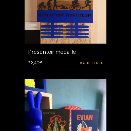
Presentoir medaille
32
,
40
€
ACHETER