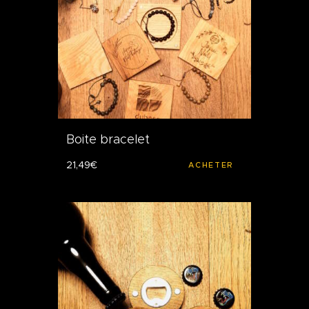
Boite bracelet
21
,
49
€
ACHETER