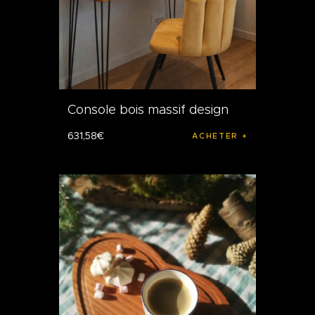
Console bois massif design
631
,
58
€
ACHETER