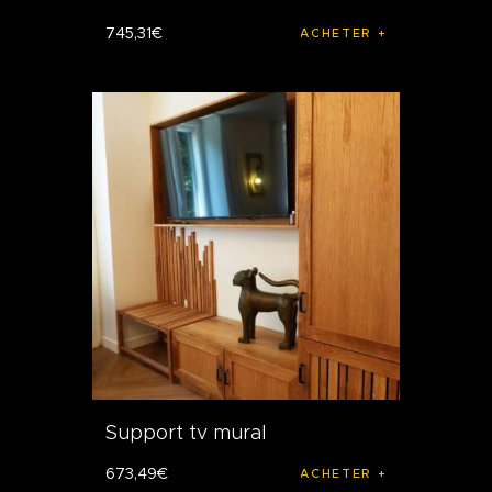
745
,
31
€
ACHETER
Support tv mural
673
,
49
€
ACHETER