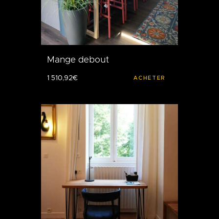
Mange debout
1 510
,
92
€
ACHETER