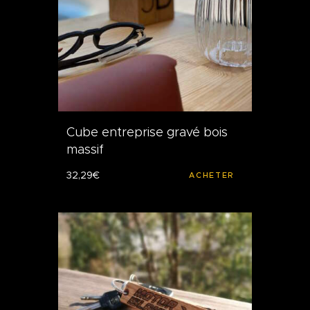
Cube entreprise gravé bois
massif
32
,
29
€
ACHETER