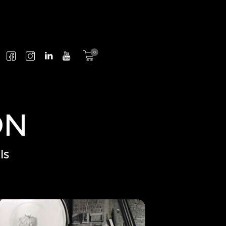
0
DN
ls