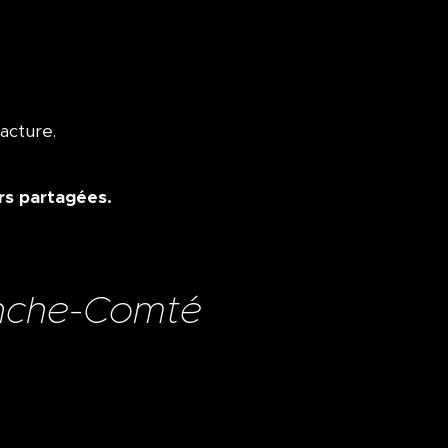
acture.
urs partagées.
anche-Comté