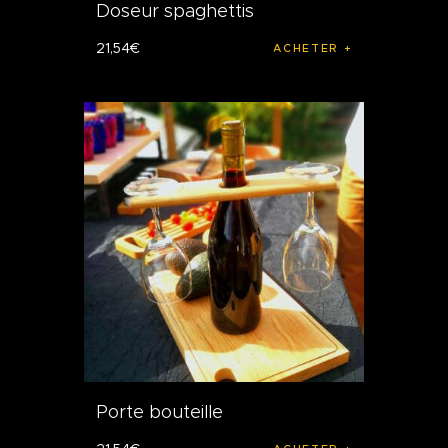
Doseur spaghettis
21
,
54
€
ACHETER
Porte bouteille