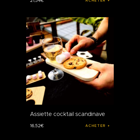
21
,
54
€
ACHETER
Assiette cocktail scandinave
16
,
52
€
ACHETER