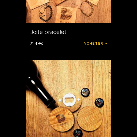
Boite bracelet
21
,
49
€
ACHETER