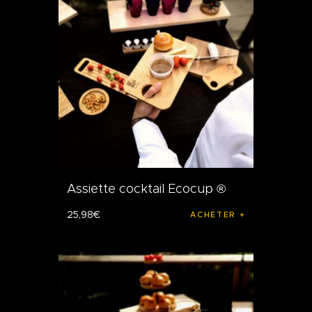
Assiette cocktail Ecocup ®
25
,
98
€
ACHETER