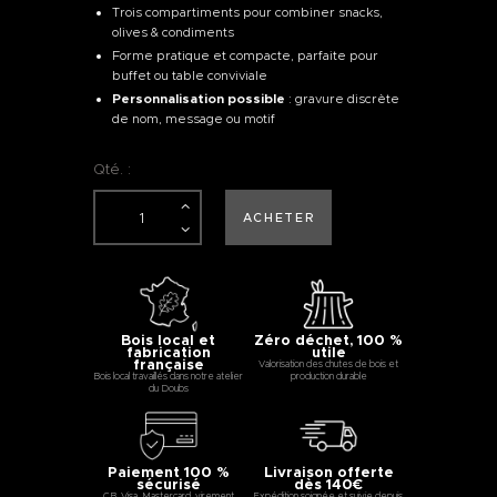
Trois compartiments pour combiner snacks,
olives & condiments
Forme pratique et compacte, parfaite pour
buffet ou table conviviale
Personnalisation possible
: gravure discrète
de nom, message ou motif
Qté. :
ACHETER
Bois local et
Zéro déchet, 100 %
fabrication
utile
française
Valorisation des chutes de bois et
Bois local travaillés dans notre atelier
production durable
du Doubs
Paiement 100 %
Livraison offerte
sécurisé
dès 140€
CB, Visa, Mastercard, virement
Expédition soignée et suivie depuis