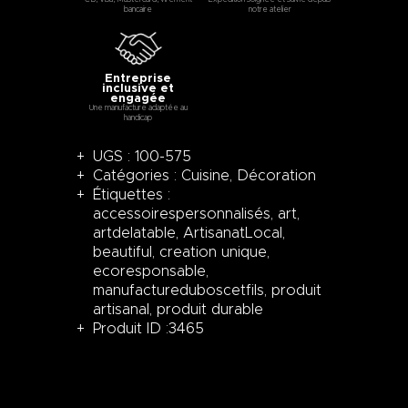
bancaire
notre atelier
Entreprise
inclusive et
engagée
Une manufacture adaptée au
handicap
UGS :
100-575
Catégories :
Cuisine
,
Décoration
Étiquettes :
accessoirespersonnalisés
,
art
,
artdelatable
,
ArtisanatLocal
,
beautiful
,
creation unique
,
ecoresponsable
,
manufactureduboscetfils
,
produit
artisanal
,
produit durable
Produit ID :
3465