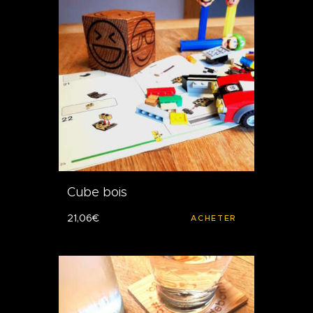
Cube bois
21
,
06
€
ACHETER