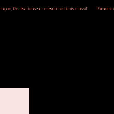
sançon
,
Réalisations sur mesure en bois massif
Par
admi