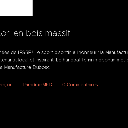
n en bois massif
hées de l’ESBF ! Le sport bisontin à l’honneur : la Manufac
ariat local et inspirant. Le handball féminin bisontin met en
e la Manufacture Dubosc…
sançon
Par
adminMFD
0
Commentaires