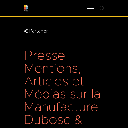
Partager
LA MANUFACTURE
BOUTIQUE
Presse –
PROFESSIONNELS
CONTACT
Mentions,
Articles et
Médias sur la
Manufacture
Dubosc &