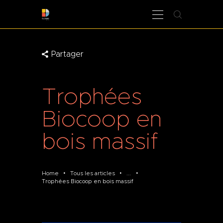
Partager
LA MANUFACTURE
BOUTIQUE
Trophées
PROFESSIONNELS
CONTACT
Biocoop en
bois massif
Home
Tous les articles
...
Trophées Biocoop en bois massif